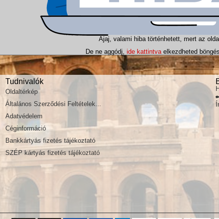
Ajaj, valami hiba történhetett, mert az olda
De ne aggódj,
ide kattintva
elkezdheted böngész
Tudnivalók
H
Oldaltérkép
Általános Szerződési Feltételek...
Í
Adatvédelem
Céginformáció
Bankkártyás fizetés tájékoztató
SZÉP kártyás fizetés tájékoztató