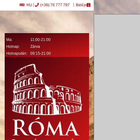
HU
(+36) 76 777 797
Belépés
Ma:
11:00-21:00
Holnap:
Zárva
Holnapután:
09:15-21:00