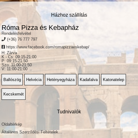
Házhoz szállítás
Róma Pizza és Kebapház
Rendelésfelvétel
(+36) 76 777 797
https://www.facebook.com/romapizzaeskebap/
H: Zárva
K - Cs: 09:15-21:00
P: 09:15-21:50
Szo: 11:00-21:50
V: 11:00-21:00
Ballószög
Helvécia
Hetényegyháza
Kadafalva
Katonatelep
Kecskemét
Tudnivalók
Oldaltérkép
Általános Szerződési Feltételek...