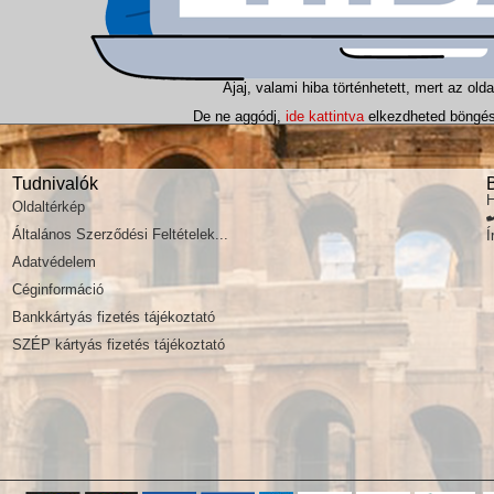
Ajaj, valami hiba történhetett, mert az olda
De ne aggódj,
ide kattintva
elkezdheted böngész
Tudnivalók
H
Oldaltérkép
Általános Szerződési Feltételek...
Í
Adatvédelem
Céginformáció
Bankkártyás fizetés tájékoztató
SZÉP kártyás fizetés tájékoztató