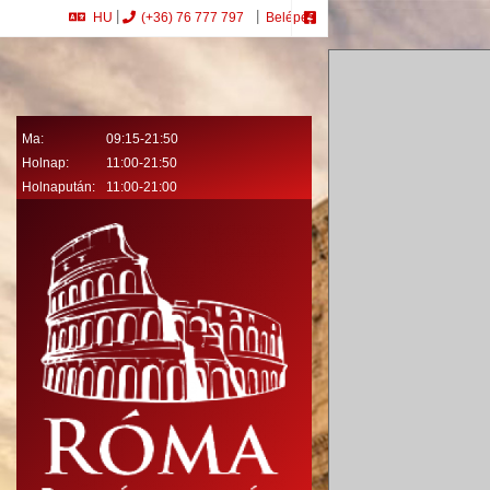
HU
(+36) 76 777 797
Belépés
Ma:
09:15-21:50
Holnap:
11:00-21:50
Holnapután:
11:00-21:00