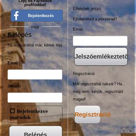
Lépj be Facebook
profiloddal!
Elfelejtett jelszó
Bejelentkezés
Elfelejtetted a jelszavad?
vagy
Email:
Belépés
Ha regisztráltál már, kérlek lépj
be!
Email:
Regisztráció
Már regisztráltál nálunk? Ha
Jelszó:
még nem, kérjük, regisztráld
magad!
Bejelentkezve
Regisztráció
maradok