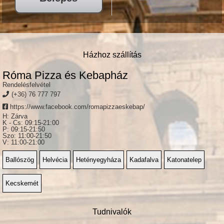
Házhoz szállítás
Róma Pizza és Kebapház
Rendelésfelvétel
(+36) 76 777 797
https://www.facebook.com/romapizzaeskebap/
H: Zárva
K - Cs: 09:15-21:00
P: 09:15-21:50
Szo: 11:00-21:50
V: 11:00-21:00
Ballószög
Helvécia
Hetényegyháza
Kadafalva
Katonatelep
Kecskemét
Tudnivalók