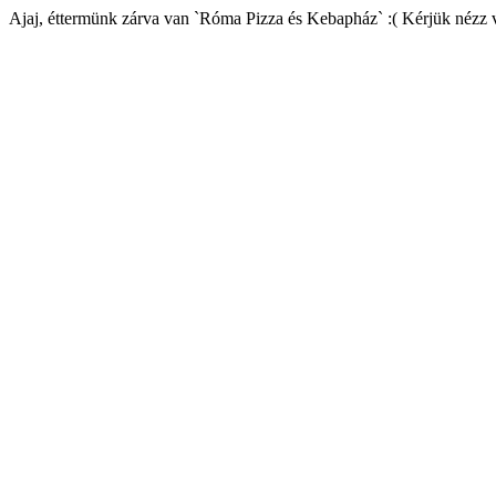
Ajaj, éttermünk zárva van `Róma Pizza és Kebapház` :( Kérjük nézz 